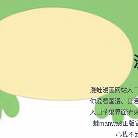
漫蛙漫画网站入
你爱看国漫、日
入口苹果界面清
蛙manwa3正
心找不